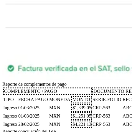
Reporte de complementos de pago
COMPLEMENTO / PAGO
DOCUMENTO RE
TIPO
FECHA PAGO
MONEDA
MONTO
SERIE-FOLIO
RFC
Ingreso
01/03/2025
MXN
$1,339.05
CRP-563
ABC
Ingreso
01/03/2025
MXN
$1,251.05
CRP-563
ABC
Ingreso
28/02/2025
MXN
$4,221.13
CRP-563
ABC
Reporte conciliación del IVA