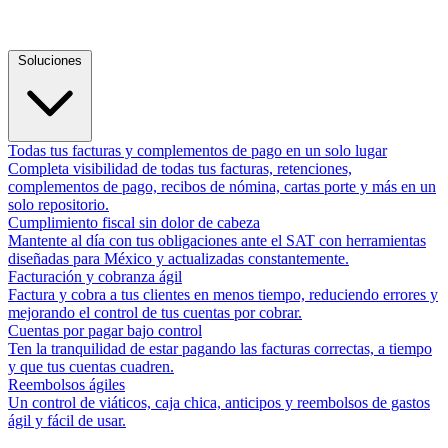
Soluciones
Todas tus facturas y complementos de pago en un solo lugar
Completa visibilidad de todas tus facturas, retenciones,
complementos de pago, recibos de nómina, cartas porte y más en un
solo repositorio.
Cumplimiento fiscal sin dolor de cabeza
Mantente al día con tus obligaciones ante el SAT con herramientas
diseñadas para México y actualizadas constantemente.
Facturación y cobranza ágil
Factura y cobra a tus clientes en menos tiempo, reduciendo errores y
mejorando el control de tus cuentas por cobrar.
Cuentas por pagar bajo control
Ten la tranquilidad de estar pagando las facturas correctas, a tiempo
y que tus cuentas cuadren.
Reembolsos ágiles
Un control de viáticos, caja chica, anticipos y reembolsos de gastos
ágil y fácil de usar.